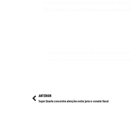
A possibilidade de cortes nas taxas ao lo
divulgação dos indicadores econômicos de
As análises apresentadas são elaboradas pelo Analis
analista. O conteúdo apresentado possui caráter edu
ac
ANTERIOR
Super Quarta concentra atenções entre juros e cenário fiscal