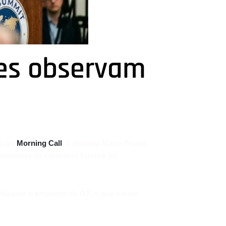
res observam
ra do
Morning Call
, o analista Mário Pisani
encimento de contratos futuros do
durante o encontro do G7, o que trouxe