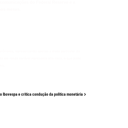
s comunicações do Federal Reserve e a
mos meses.
autônoma, representando apenas a visão particular do
 em renda variável representa alto risco, o que pode
os.
 o Ibovespa e critica condução da política monetária