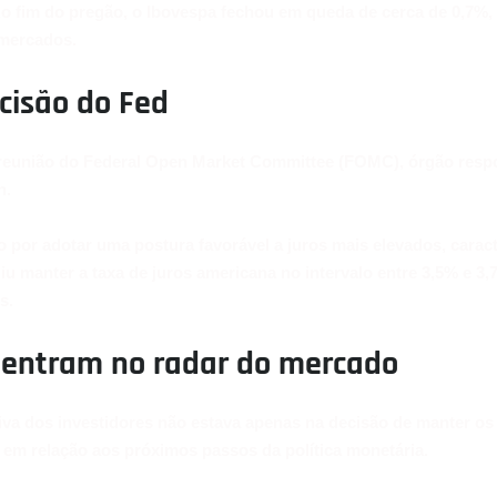
Ao fim do pregão, o Ibovespa fechou em queda de cerca de 0,7%,
mercados.
isão do Fed
 reunião do Federal Open Market Committee (FOMC), órgão respo
h.
 por adotar uma postura favorável a juros mais elevados, caract
iu manter a taxa de juros americana no intervalo entre 3,5% e 3,
s.
 entram no radar do mercado
tiva dos investidores não estava apenas na decisão de manter os
 em relação aos próximos passos da política monetária.