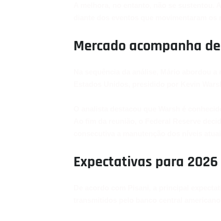
A melhora, no entanto, não se sustentou. 
diante dos eventos que movimentaram os 
Mercado acompanha dec
Na sequência da análise, Mário abordou a
Estados Unidos, presidido por Kevin Wars
O analista destacou que Warsh é conhecido
Ao fim da reunião, o Federal Reserve decid
consecutiva a manutenção dos níveis atuai
Expectativas para 2026
De acordo com Pisani, a principal expecta
transmitidos pelo banco central americano