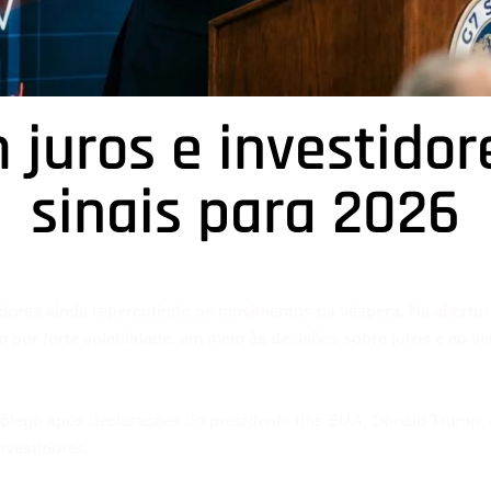
juros e investido
sinais para 2026
idores ainda repercutindo os movimentos da véspera. Na abertu
 por forte volatilidade, em meio às decisões sobre juros e ao v
ôlego após declarações do presidente dos EUA, Donald Trump, 
vestidores.