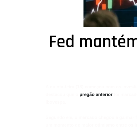
Fed mantém 
A quinta-feira (18) começou com os invest
destacou que o
pregão anterior
foi marcado
Ibovespa.
Segundo ele, o mercado chegou a ganhar f
um momento de maior otimismo entre os in