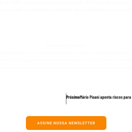
ngo de 2026 continua no radar do mercado. Por isso, as próxima
vem seguir no centro das atenções dos investidores nos próxi
Aviso Legal e Regulatório:
ta Mário Pisani Filho – CNPI-T 9712. As análises são feitas de forma independente e 
cativo, não configurando recomendações expressas de compra ou venda. Investimento
arretar perdas significativas. Resultados passados não são garantias de ganhos futur
Próximo
Mário Pisani aponta riscos para
ASSINE NOSSA NEWSLETTER