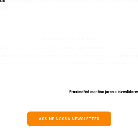
ais
e mudanças no fluxo de capital global, a Super Quarta concen
ias.
Aviso Legal e Regulatório:
ta Mário Pisani Filho – CNPI-T 9712. As análises são feitas de forma independente e 
cativo, não configurando recomendações expressas de compra ou venda. Investimento
arretar perdas significativas. Resultados passados não são garantias de ganhos futur
Próximo
Fed mantém juros e investidore
ASSINE NOSSA NEWSLETTER