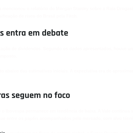
a mencionou o relatório do Morgan Stanley sobre a Raia Drogasil
ficação de risco do Brasil pela Fitch.
os entra em debate
utação de dividendos. Segundo os dados apresentados, houve u
imposto.
 abaixo das estimativas iniciais. A expectativa era de aproxima
bras seguem no foco
ue o Ibovespa permanece em tendência de baixa. A Vale continua
gue entre os papéis acompanhados pelo mercado, com alvo técnic