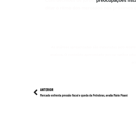
Com decisões de juros,
preocupações fisc
ditar o ritmo dos mercados nos próximos d
As análises apresentadas são elaboradas pelo Analis
analista. O conteúdo apresentado possui caráter edu
ac
ANTERIOR
Mercado enfrenta pressão fiscal e queda da Petrobras, avalia Mário Pisani