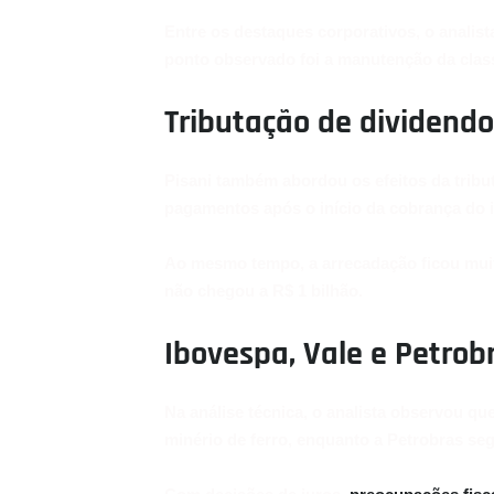
Entre os destaques corporativos, o analist
ponto observado foi a manutenção da classi
Tributação de dividend
Pisani também abordou os efeitos da trib
pagamentos após o início da cobrança do 
Ao mesmo tempo, a arrecadação ficou muito
não chegou a R$ 1 bilhão.
Ibovespa, Vale e Petro
Na análise técnica, o analista observou q
minério de ferro, enquanto a Petrobras se