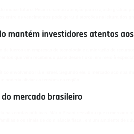
o índice futuro. Pisani chamou atenção para o ajuste gráfico p
os entre os vencimentos pode gerar distorções na leitura dos gr
o mantém investidores atentos aos
ção de lucros em empresas de tecnologia e a migração de recurso
mentos que vêm recebendo parte desse fluxo, em meio à expectat
tico envolvendo Irã e Israel. Segundo ele, o mercado acompan
 poderia aliviar as tensões na região.
r do mercado brasileiro
da nas contas públicas. Mário Pisani ressaltou que o mercado o
famílias e os sinais de dominância fiscal, em um ambiente de d