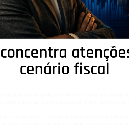
concentra atenções
cenário fiscal
atentos a um dos dias mais importantes do calendário econômic
s Unidos e do Brasil, eventos capazes de influenciar bolsa, câm
(17), o analista Mário Pisani destacou que o mercado trabalha c
o em si, os investidores aguardam os sinais sobre os próximos p