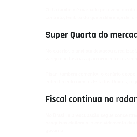
O dia também é marcado pelo vencimento d
contrato, lembrando que a diferença de jur
Super Quarta do mercad
No exterior, o analista destacou a realiza
varejo e indústrias aparecem entre os seg
Pisani também comentou o cenário geopolí
entendimento com os Estados Unidos, o que
Fiscal continua no rada
No Brasil, a preocupação segue concentra
pesquisas eleitorais, o endividamento das 
governo.