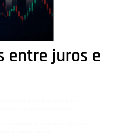
 entre juros e
o. A chamada Super Quarta reúne as
bio e juros nas próximas semanas.
om a expectativa de um corte de 0,25 ponto
assos do Banco Central.