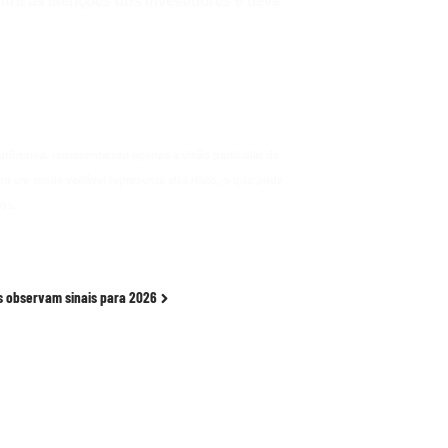
tra as atenções dos investidores e deve
autônoma, representando apenas a visão particular do
 em renda variável representa alto risco, o que pode
os.
s observam sinais para 2026