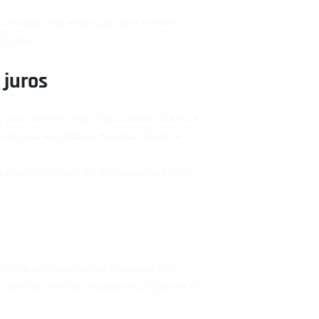
rovocado pela migração para o novo
áficos.
 juros
s para setores mais tradicionais. Bancos,
iva pela decisão do Federal Reserve.
ha a possibilidade de um memorando de
bserva com cautela os impactos das
úvidas sobre a continuidade dos gastos do