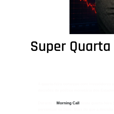
Super Quarta 
A quarta-feira começou com investidores 
decisões de política monetária dos Estado
Durante o
Morning Call
desta quarta-feira 
percentual na Selic. Mais do que a decisã