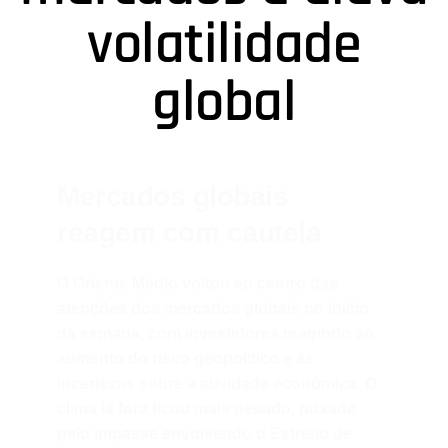
volatilidade
global
Mercados globais
reagem com cautela
O Oriente Médio voltou ao centro das
atenções dos mercados globais no início
da semana, com investidores reagindo ao
aumento do risco geopolítico e às
incertezas sobre a atividade econômica. O
clima lá fora ficou mais pesado, puxado
pelo impasse envolvendo o Estreito de