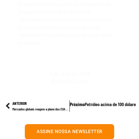
Qualquer avanço ou nova escalada nas
negociações tende a repercutir
rapidamente nos preços de energia e no
comportamento dos ativos globais,
mantendo investidores em posição mais
cautelosa.
7 de abril de 2026
Barbara Goulart
ANTERIOR
Próximo
Petróleo acima de 100 dólares
Mercados globais reagem a plano dos EUA para proteger tráfego no Estreito de Ormuz
ASSINE NOSSA NEWSLETTER